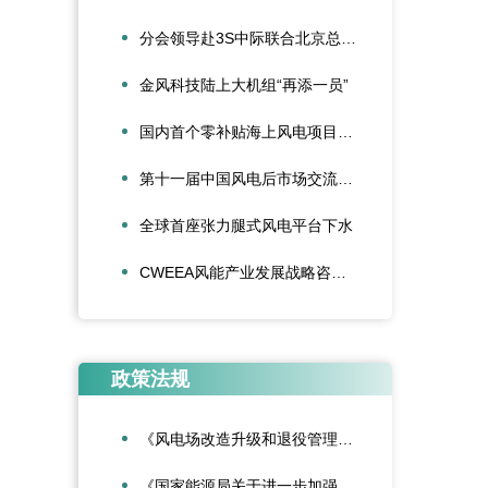
分会领导赴3S中际联合北京总部走访交流
金风科技陆上大机组“再添一员”
国内首个零补贴海上风电项目首批机组并网发电
第十一届中国风电后市场交流合作大会论文征集活动启动
全球首座张力腿式风电平台下水
CWEEA风能产业发展战略咨询委员会2024年新春座谈会在京召开
政策法规
《风电场改造升级和退役管理办法》
《国家能源局关于进一步加强海上风电项目安全风险防控相关工作的通知》