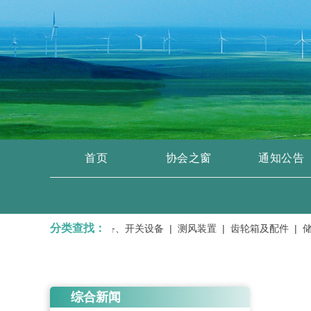
首页
协会之窗
通知公告
分类查找：
|
变压器、输变电设备、开关设备 |
测风装置 |
齿轮箱及配件 |
储能蓄
综合新闻