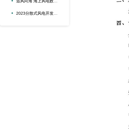
追风向海 海上风电数字化之路交流会在湛江圆满举办
2023分散式风电开发及新技术应用研讨会在青岛成功召