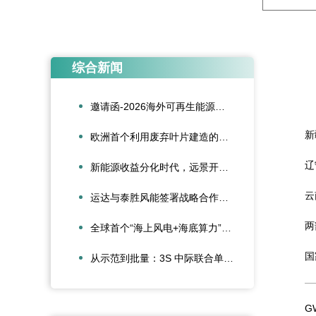
综合新闻
邀请函-2026海外可再生能源项目风险管理研讨会
新
欧洲首个利用废弃叶片建造的停车场落成启用
辽
新能源收益分化时代，远景开创风场运营新范式
云
运达与泰胜风能签署战略合作协议
两
全球首个“海上风电+海底算力”项目正式投运
国
从示范到批量：3S 中际联合单叶片吊具盘车工程落地
G