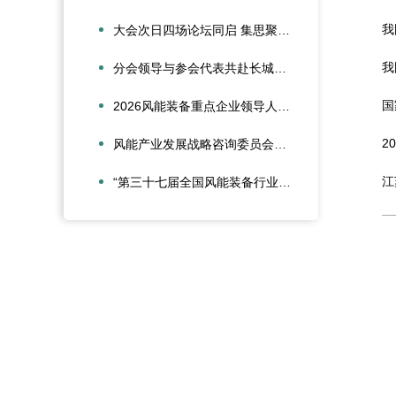
我
大会次日四场论坛同启 集思聚力共探细分赛道创新
我
分会领导与参会代表共赴长城润滑油武汉基地参观交流
国
2026风能装备重点企业领导人会议在合肥召开
2
风能产业发展战略咨询委员会2026年新春座谈会在京召开
江
“第三十七届全国风能装备行业年会暨产业发展高峰论坛”在重庆召开