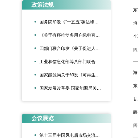
政策法规
东
国务院印发《“十五五”碳达峰行动方案》
填
《关于有序推动多用户绿电直连发展有关事项的通知》发布
全
四部门联合印发《关于促进人工智能与能源双向赋能的行动方案》
四
工业和信息化部等八部门联合印发《“人工智能+制造”专项行动实施意见》
海
国家能源局关于印发《可再生能源绿色电力证书管理实施细则（试行）》的通知
东
国家发展改革委 国家能源局关于深化新能源上网电价市场化改革促进新能源高质量发展的通知
甘
商
会议展览
四
第十三届中国风电后市场交流合作大会在武汉成功召开