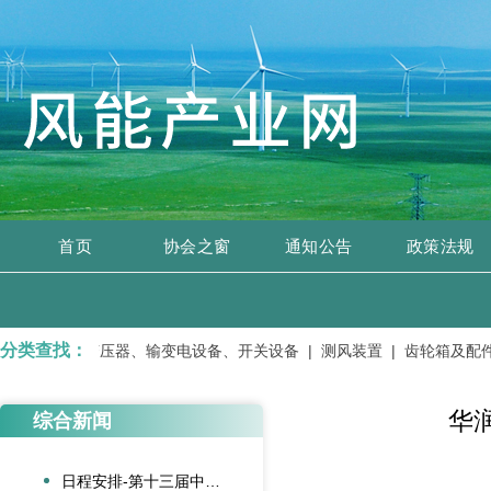
首页
协会之窗
通知公告
政策法规
分类查找：
修服务 |
变压器、输变电设备、开关设备 |
测风装置 |
齿轮箱及配件 
华
综合新闻
日程安排-第十三届中国风电后市场交流合作大会