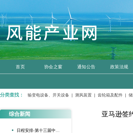
首页
协会之窗
通知公告
政策法规
分类查找：
 |
变压器、输变电设备、开关设备 |
测风装置 |
齿轮箱及配件 |
储
亚马逊签约锁
综合新闻
日程安排-第十三届中国风电后市场交流合作大会