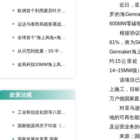
近日，亚马逊（
欧洲首个利用废弃叶片建造的停车场落成启用
罗的海Gen
600MW零
运达与泰胜风能签署战略合作协议
根据协议，此
全球首个“海上风电+海底算力”项目正式投运
61%，将为S
从示范到批量：3S 中际联合单叶片吊具盘车工程落地
Gennaker
约15公里处
金风科技20MW海上风电机组成功吊装，刷新全球纪录
14~15M
该项目已于2
上施工，目标
政策法规
万户德国家
对亚马逊而
工业和信息化部等八部门联合印发《“人工智能+制造”专项行动实施意见》
地的可再生能
国家能源局关于印发《可再生能源绿色电力证书管理实施细则（试行）》的通知
及运营业务的
来源：国
国家发展改革委 国家能源局关于深化新能源上网电价市场化改革促进新能源高质量发展的通知