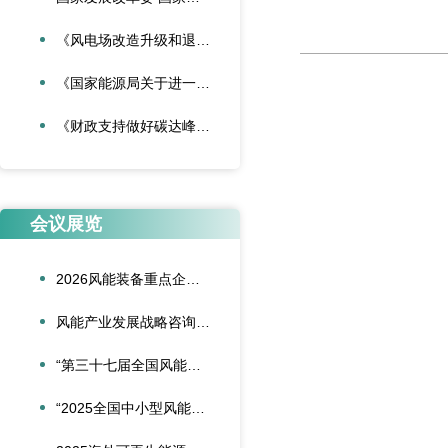
《风电场改造升级和退役管理办法》
《国家能源局关于进一步加强海上风电项目安全风险防控相关工作的通知》
《财政支持做好碳达峰碳中和工作的意见》
会议展览
2026风能装备重点企业领导人会议在合肥召开
风能产业发展战略咨询委员会2026年新春座谈会在京召开
“第三十七届全国风能装备行业年会暨产业发展高峰论坛”在重庆召开
“2025全国中小型风能设备行业发展交流会”在北京召开