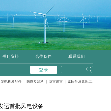
书刊资料
合作伙伴
联系我们
登录
机及配件 |
防腐及涂料 |
防雷避雷 |
紧固件及紧固工具 |
控制、变流
目发运首批风电设备