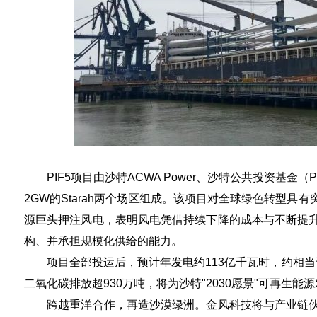
PIF5项目由沙特ACWA Power、沙特公共投资基金（P
2GW的Starah两个场区组成。该项目对全球绿色转型
源巨头押注风电，表明风电凭借持续下降的成本与不断提
构、并承担规模化供给的能力。
项目全部投运后，预计年发电约113亿千瓦时，约相当于沙
二氧化碳排放超930万吨，将为沙特"2030愿景"可再生
跨越重洋合作，再造沙漠绿洲。金风科技将与产业链伙