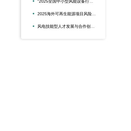
“2025全国中小型风能设备行业发展交流会”在北京召开
2025海外可再生能源项目风险管理创新会议在沪圆满召开
风电技能型人才发展与合作创新论坛在大兴安岭新能源产业学院召开