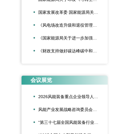
国家发展改革委 国家能源局关于深化新能源上网电价市场化改革促进新能源高质量发展的通知
《风电场改造升级和退役管理办法》
《国家能源局关于进一步加强海上风电项目安全风险防控相关工作的通知》
《财政支持做好碳达峰碳中和工作的意见》
会议展览
2026风能装备重点企业领导人会议在合肥召开
风能产业发展战略咨询委员会2026年新春座谈会在京召开
“第三十七届全国风能装备行业年会暨产业发展高峰论坛”在重庆召开