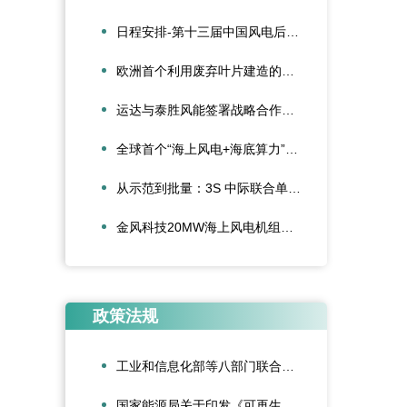
日程安排-第十三届中国风电后市场交流合作大会
欧洲首个利用废弃叶片建造的停车场落成启用
运达与泰胜风能签署战略合作协议
全球首个“海上风电+海底算力”项目正式投运
从示范到批量：3S 中际联合单叶片吊具盘车工程落地
金风科技20MW海上风电机组成功吊装，刷新全球纪录
政策法规
工业和信息化部等八部门联合印发《“人工智能+制造”专项行动实施意见》
国家能源局关于印发《可再生能源绿色电力证书管理实施细则（试行）》的通知