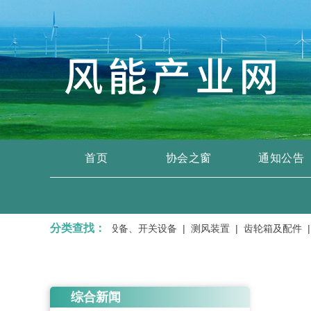
首页
协会之窗
通知公告
分类查找：
 |
变压器、输变电设备、开关设备 |
测风装置 |
齿轮箱及配件 |
储
综合新闻