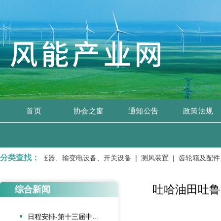
首页
协会之窗
通知公告
政策法规
分类查找：
修服务 |
变压器、输变电设备、开关设备 |
测风装置 |
齿轮箱及配件 
吐哈油田吐鲁
综合新闻
日程安排-第十三届中国风电后市场交流合作大会