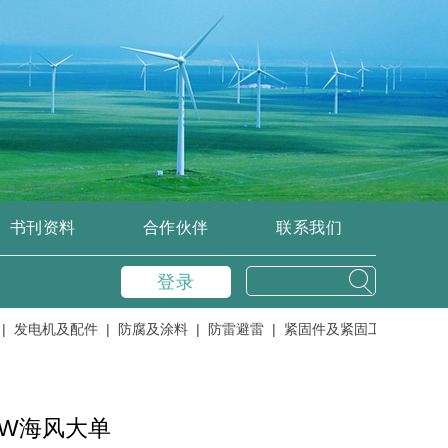
书刊资料
合作伙伴
联系我们
登录
电机及配件 |
防腐及涂料 |
防雷避雷 |
紧固件及紧固工具 |
控制、变
MW海风大单