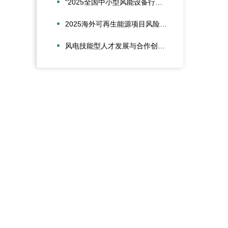
“2025全国中小型风能设备行业发展交流会”在北京召开
2025海外可再生能源项目风险管理创新会议在沪圆满召开
风电技能型人才发展与合作创新论坛在大兴安岭新能源产业学院召开