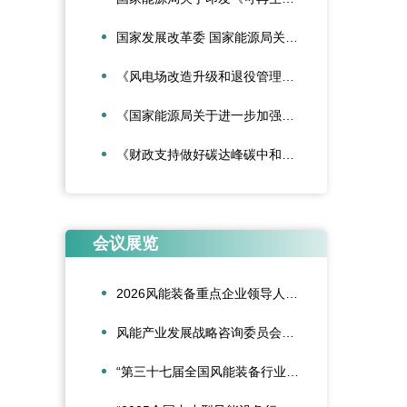
国家发展改革委 国家能源局关于深化新能源上网电价市场化改革促进新能源高质量发展的通知
《风电场改造升级和退役管理办法》
《国家能源局关于进一步加强海上风电项目安全风险防控相关工作的通知》
《财政支持做好碳达峰碳中和工作的意见》
会议展览
2026风能装备重点企业领导人会议在合肥召开
风能产业发展战略咨询委员会2026年新春座谈会在京召开
“第三十七届全国风能装备行业年会暨产业发展高峰论坛”在重庆召开