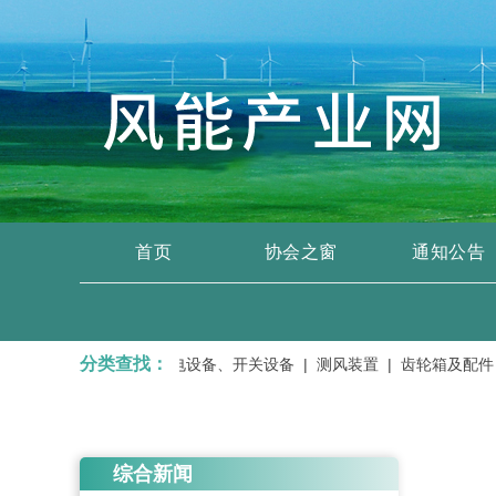
首页
协会之窗
通知公告
分类查找：
务 |
变压器、输变电设备、开关设备 |
测风装置 |
齿轮箱及配件 |
综合新闻