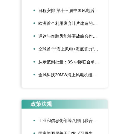
日程安排-第十三届中国风电后市场交流合作大会
欧洲首个利用废弃叶片建造的停车场落成启用
运达与泰胜风能签署战略合作协议
全球首个“海上风电+海底算力”项目正式投运
从示范到批量：3S 中际联合单叶片吊具盘车工程落地
金风科技20MW海上风电机组成功吊装，刷新全球纪录
政策法规
工业和信息化部等八部门联合印发《“人工智能+制造”专项行动实施意见》
国家能源局关于印发《可再生能源绿色电力证书管理实施细则（试行）》的通知