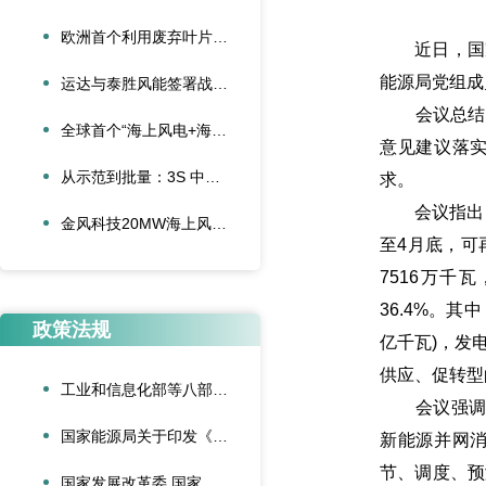
欧洲首个利用废弃叶片建造的停车场落成启用
近日，国家能
能源局党组成
运达与泰胜风能签署战略合作协议
会议总结了2
全球首个“海上风电+海底算力”项目正式投运
意见建议落
从示范到批量：3S 中际联合单叶片吊具盘车工程落地
求。
会议指出，2
金风科技20MW海上风电机组成功吊装，刷新全球纪录
至4月底，可
7516万千
36.4%。其
政策法规
亿千瓦)，发
供应、促转型
工业和信息化部等八部门联合印发《“人工智能+制造”专项行动实施意见》
会议强调，
国家能源局关于印发《可再生能源绿色电力证书管理实施细则（试行）》的通知
新能源并网
节、调度、预
国家发展改革委 国家能源局关于深化新能源上网电价市场化改革促进新能源高质量发展的通知