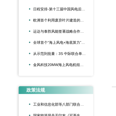
日程安排-第十三届中国风电后市场交流合作大会
欧洲首个利用废弃叶片建造的停车场落成启用
运达与泰胜风能签署战略合作协议
全球首个“海上风电+海底算力”项目正式投运
从示范到批量：3S 中际联合单叶片吊具盘车工程落地
金风科技20MW海上风电机组成功吊装，刷新全球纪录
政策法规
工业和信息化部等八部门联合印发《“人工智能+制造”专项行动实施意见》
国家能源局关于印发《可再生能源绿色电力证书管理实施细则（试行）》的通知