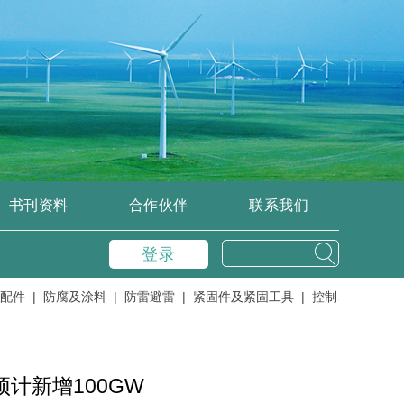
书刊资料
合作伙伴
联系我们
登录
 |
防腐及涂料 |
防雷避雷 |
紧固件及紧固工具 |
控制、变流器、逆变
预计新增100GW