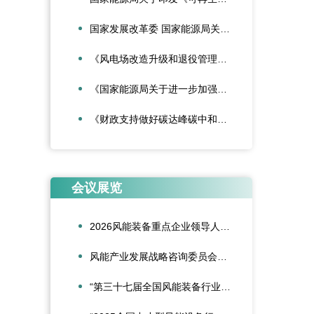
国家发展改革委 国家能源局关于深化新能源上网电价市场化改革促进新能源高质量发展的通知
《风电场改造升级和退役管理办法》
《国家能源局关于进一步加强海上风电项目安全风险防控相关工作的通知》
《财政支持做好碳达峰碳中和工作的意见》
会议展览
2026风能装备重点企业领导人会议在合肥召开
风能产业发展战略咨询委员会2026年新春座谈会在京召开
“第三十七届全国风能装备行业年会暨产业发展高峰论坛”在重庆召开