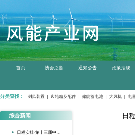
首页
协会之窗
通知公告
政策法规
分类查找：
关设备 |
测风装置 |
齿轮箱及配件 |
储能蓄电池 |
大风机 |
电器元
日
综合新闻
日程安排-第十三届中国风电后市场交流合作大会