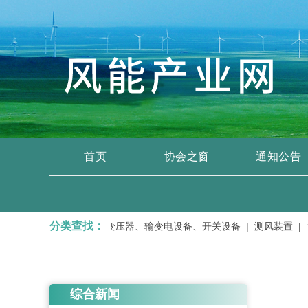
首页
协会之窗
通知公告
分类查找：
、运输、维修服务 |
变压器、输变电设备、开关设备 |
测风装置 |
齿
综合新闻