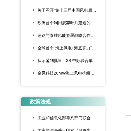
关于召开“第十三届中国风电后市场交流合作大会”的通知
欧洲首个利用废弃叶片建造的停车场落成启用
运达与泰胜风能签署战略合作协议
全球首个“海上风电+海底算力”项目正式投运
从示范到批量：3S 中际联合单叶片吊具盘车工程落地
金风科技20MW海上风电机组成功吊装，刷新全球纪录
政策法规
工业和信息化部等八部门联合印发《“人工智能+制造”专项行动实施意见》
国家能源局关于印发《可再生能源绿色电力证书管理实施细则（试行）》的通知