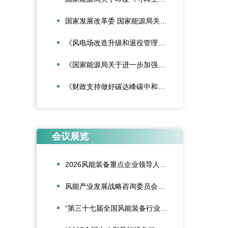
国家发展改革委 国家能源局关于深化新能源上网电价市场化改革促进新能源高质量发展的通知
《风电场改造升级和退役管理办法》
《国家能源局关于进一步加强海上风电项目安全风险防控相关工作的通知》
《财政支持做好碳达峰碳中和工作的意见》
会议展览
2026风能装备重点企业领导人会议在合肥召开
风能产业发展战略咨询委员会2026年新春座谈会在京召开
“第三十七届全国风能装备行业年会暨产业发展高峰论坛”在重庆召开