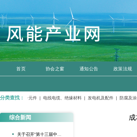
首页
协会之窗
通知公告
政策法规
分类查找：
器元件、电子元件 |
电线电缆、绝缘材料 |
发电机及配件 |
防腐及涂料
成
综合新闻
关于召开“第十三届中国风电后市场交流合作大会”的通知