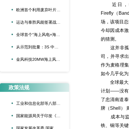
近日，挪威国
欧洲首个利用废弃叶片建造的停车场落成启用
Firefly
场，该项目总
运达与泰胜风能签署战略合作协议
今却因成本激
全球首个“海上风电+海底算力”项目正式投运
的猜测。
从示范到批量：3S 中际联合单叶片吊具盘车工程落地
这并非孤例。今
司，并寻求出售
金风科技20MW海上风电机组成功吊装，刷新全球纪录
作为麦格理集团
如今几乎化为
全球最大风机
政策法规
计划——没有
了忠清南道泰
工业和信息化部等八部门联合印发《“人工智能+制造”专项行动实施意见》
牌（Shell
国家能源局关于印发《可再生能源绿色电力证书管理实施细则（试行）》的通知
成本与监管
铁、铜等关键
国家发展改革委 国家能源局关于深化新能源上网电价市场化改革促进新能源高质量发展的通知