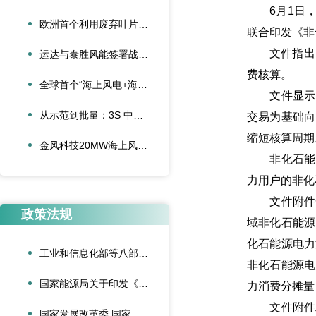
6月1日，
欧洲首个利用废弃叶片建造的停车场落成启用
联合印发《非
文件指出，本
运达与泰胜风能签署战略合作协议
费核算。
全球首个“海上风电+海底算力”项目正式投运
文件显示，
从示范到批量：3S 中际联合单叶片吊具盘车工程落地
交易为基础向
缩短核算周期
金风科技20MW海上风电机组成功吊装，刷新全球纪录
非化石能源
力用户的非化
文件附件一
政策法规
域非化石能源
化石能源电力
工业和信息化部等八部门联合印发《“人工智能+制造”专项行动实施意见》
非化石能源电
国家能源局关于印发《可再生能源绿色电力证书管理实施细则（试行）》的通知
力消费分摊量
文件附件二
国家发展改革委 国家能源局关于深化新能源上网电价市场化改革促进新能源高质量发展的通知