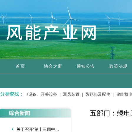
首页
协会之窗
通知公告
政策法规
分类查找：
变压器、输变电设备、开关设备 |
测风装置 |
齿轮箱及配件 |
储能蓄电池
五部门：绿电
综合新闻
关于召开“第十三届中国风电后市场交流合作大会”的通知