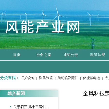
首页
协会之窗
通知公告
政策法规
分类查找：
输变电设备、开关设备 |
测风装置 |
齿轮箱及配件 |
储能蓄电池 |
大风
金风科技荣
综合新闻
关于召开“第十三届中国风电后市场交流合作大会”的通知