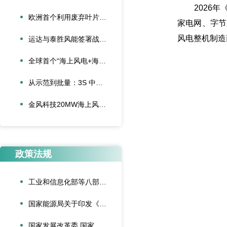
2026年《
欧洲首个利用废弃叶片建造的停车场落成启用
家电网、字节
风电整机制造
运达与泰胜风能签署战略合作协议
全球首个“海上风电+海底算力”项目正式投运
从示范到批量：3S 中际联合单叶片吊具盘车工程落地
金风科技20MW海上风电机组成功吊装，刷新全球纪录
政策法规
工业和信息化部等八部门联合印发《“人工智能+制造”专项行动实施意见》
国家能源局关于印发《可再生能源绿色电力证书管理实施细则（试行）》的通知
国家发展改革委 国家能源局关于深化新能源上网电价市场化改革促进新能源高质量发展的通知