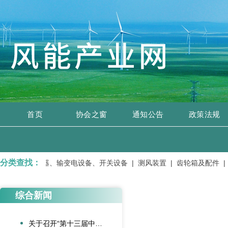
首页
协会之窗
通知公告
政策法规
分类查找：
务 |
变压器、输变电设备、开关设备 |
测风装置 |
齿轮箱及配件 |
综合新闻
关于召开“第十三届中国风电后市场交流合作大会”的通知