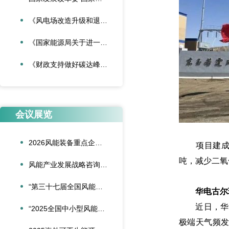
《风电场改造升级和退役管理办法》
《国家能源局关于进一步加强海上风电项目安全风险防控相关工作的通知》
《财政支持做好碳达峰碳中和工作的意见》
会议展览
2026风能装备重点企业领导人会议在合肥召开
项目建成后，
吨，减少二氧
风能产业发展战略咨询委员会2026年新春座谈会在京召开
“第三十七届全国风能装备行业年会暨产业发展高峰论坛”在重庆召开
华电古尔班
近日，华电
“2025全国中小型风能设备行业发展交流会”在北京召开
极端天气频发