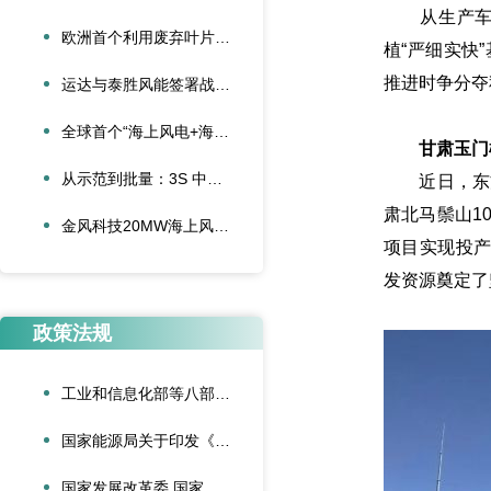
从生产车间
欧洲首个利用废弃叶片建造的停车场落成启用
植“严细实快
推进时争分夺
运达与泰胜风能签署战略合作协议
全球首个“海上风电+海底算力”项目正式投运
甘肃玉门楼
从示范到批量：3S 中际联合单叶片吊具盘车工程落地
近日，东方
肃北马鬃山1
金风科技20MW海上风电机组成功吊装，刷新全球纪录
项目实现投产
发资源奠定了
政策法规
工业和信息化部等八部门联合印发《“人工智能+制造”专项行动实施意见》
国家能源局关于印发《可再生能源绿色电力证书管理实施细则（试行）》的通知
国家发展改革委 国家能源局关于深化新能源上网电价市场化改革促进新能源高质量发展的通知