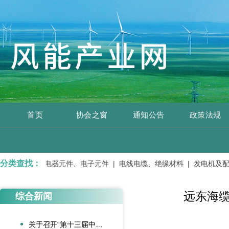
首页
协会之窗
通知公告
政策法规
分类查找：
|
大风机 |
电器元件、电子元件 |
电线电缆、绝缘材料 |
发电机及配件
远东海缆
综合新闻
关于召开“第十三届中国风电后市场交流合作大会”的通知