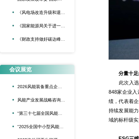
《风电场改造升级和退役管理办法》
《国家能源局关于进一步加强海上风电项目安全风险防控相关工作的通知》
《财政支持做好碳达峰碳中和工作的意见》
会议展览
分量十足
此次入选，分
2026风能装备重点企业领导人会议在合肥召开
848家企业
风能产业发展战略咨询委员会2026年新春座谈会在京召开
绩，代表着企
持续发展能力
“第三十七届全国风能装备行业年会暨产业发展高峰论坛”在重庆召开
域的标杆级实
“2025全国中小型风能设备行业发展交流会”在北京召开
ESG三维