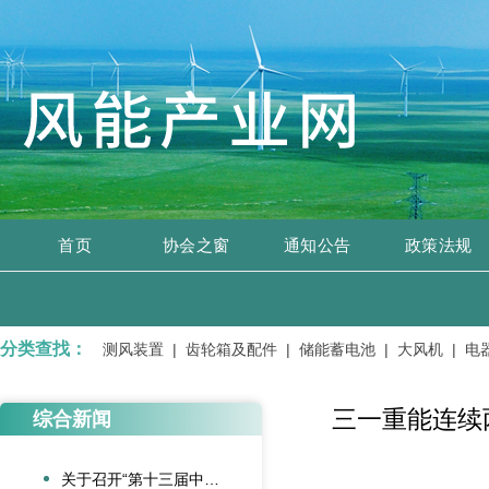
首页
协会之窗
通知公告
政策法规
分类查找：
开关设备 |
测风装置 |
齿轮箱及配件 |
储能蓄电池 |
大风机 |
电器
三一重能连续
综合新闻
关于召开“第十三届中国风电后市场交流合作大会”的通知