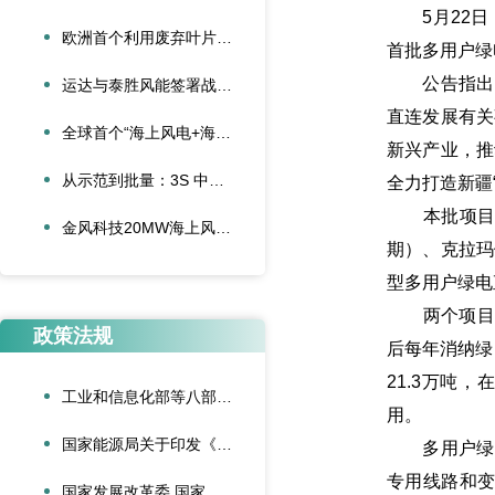
5月22日，
欧洲首个利用废弃叶片建造的停车场落成启用
首批多用户绿
公告指出，
运达与泰胜风能签署战略合作协议
直连发展有关
全球首个“海上风电+海底算力”项目正式投运
新兴产业，推
从示范到批量：3S 中际联合单叶片吊具盘车工程落地
全力打造新疆
本批项目共
金风科技20MW海上风电机组成功吊装，刷新全球纪录
期）、克拉玛
型多用户绿电
两个项目合计
政策法规
后每年消纳绿
21.3万吨
工业和信息化部等八部门联合印发《“人工智能+制造”专项行动实施意见》
用。
国家能源局关于印发《可再生能源绿色电力证书管理实施细则（试行）》的通知
多用户绿电
专用线路和变
国家发展改革委 国家能源局关于深化新能源上网电价市场化改革促进新能源高质量发展的通知