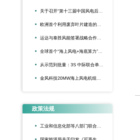
关于召开“第十三届中国风电后市场交流合作大会”的通知
欧洲首个利用废弃叶片建造的停车场落成启用
运达与泰胜风能签署战略合作协议
全球首个“海上风电+海底算力”项目正式投运
从示范到批量：3S 中际联合单叶片吊具盘车工程落地
金风科技20MW海上风电机组成功吊装，刷新全球纪录
政策法规
工业和信息化部等八部门联合印发《“人工智能+制造”专项行动实施意见》
国家能源局关于印发《可再生能源绿色电力证书管理实施细则（试行）》的通知