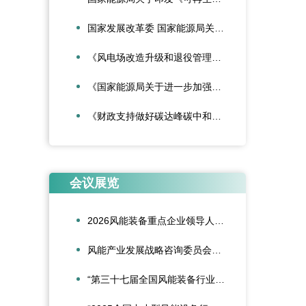
国家发展改革委 国家能源局关于深化新能源上网电价市场化改革促进新能源高质量发展的通知
《风电场改造升级和退役管理办法》
《国家能源局关于进一步加强海上风电项目安全风险防控相关工作的通知》
《财政支持做好碳达峰碳中和工作的意见》
会议展览
2026风能装备重点企业领导人会议在合肥召开
风能产业发展战略咨询委员会2026年新春座谈会在京召开
“第三十七届全国风能装备行业年会暨产业发展高峰论坛”在重庆召开