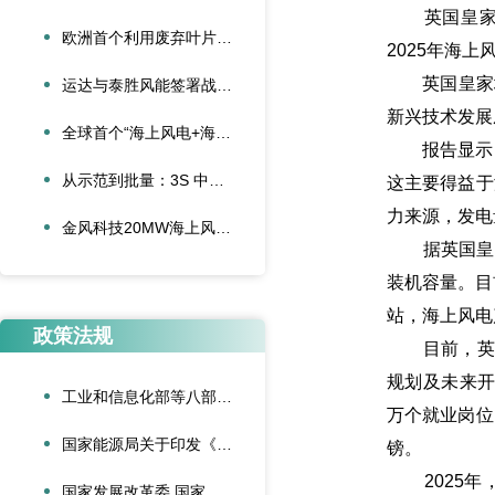
英国皇家地产
欧洲首个利用废弃叶片建造的停车场落成启用
2025年海上
英国皇家地产
运达与泰胜风能签署战略合作协议
新兴技术发展
全球首个“海上风电+海底算力”项目正式投运
报告显示，2
从示范到批量：3S 中际联合单叶片吊具盘车工程落地
这主要得益于
力来源，发电
金风科技20MW海上风电机组成功吊装，刷新全球纪录
据英国皇家地
装机容量。目
站，海上风电
政策法规
目前，英国
规划及未来开
工业和信息化部等八部门联合印发《“人工智能+制造”专项行动实施意见》
万个就业岗位
国家能源局关于印发《可再生能源绿色电力证书管理实施细则（试行）》的通知
镑。
2025年
国家发展改革委 国家能源局关于深化新能源上网电价市场化改革促进新能源高质量发展的通知