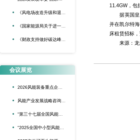
11.4GW，
《风电场改造升级和退役管理办法》
据英国皇家地
并在凯尔特海
《国家能源局关于进一步加强海上风电项目安全风险防控相关工作的通知》
床租赁招标，
《财政支持做好碳达峰碳中和工作的意见》
来源：龙
会议展览
2026风能装备重点企业领导人会议在合肥召开
风能产业发展战略咨询委员会2026年新春座谈会在京召开
“第三十七届全国风能装备行业年会暨产业发展高峰论坛”在重庆召开
“2025全国中小型风能设备行业发展交流会”在北京召开