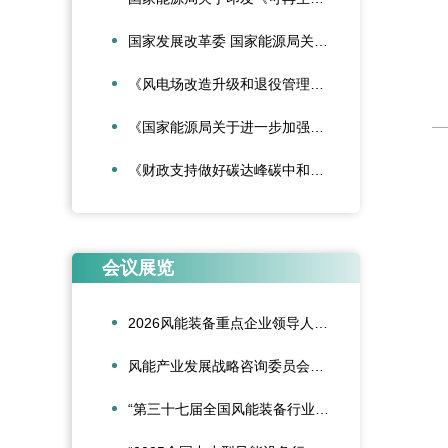
国家发展改革委 国家能源局关于深化新能源上网电价市场化改革促进新能源高质量发展的通知
《风电场改造升级和退役管理办法》
《国家能源局关于进一步加强海上风电项目安全风险防控相关工作的通知》
《财政支持做好碳达峰碳中和工作的意见》
会议展览
2026风能装备重点企业领导人会议在合肥召开
风能产业发展战略咨询委员会2026年新春座谈会在京召开
“第三十七届全国风能装备行业年会暨产业发展高峰论坛”在重庆召开