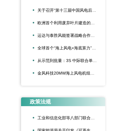
关于召开“第十三届中国风电后市场交流合作大会”的通知
欧洲首个利用废弃叶片建造的停车场落成启用
运达与泰胜风能签署战略合作协议
全球首个“海上风电+海底算力”项目正式投运
从示范到批量：3S 中际联合单叶片吊具盘车工程落地
金风科技20MW海上风电机组成功吊装，刷新全球纪录
政策法规
工业和信息化部等八部门联合印发《“人工智能+制造”专项行动实施意见》
国家能源局关于印发《可再生能源绿色电力证书管理实施细则（试行）》的通知