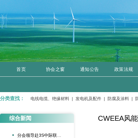
首页
协会之窗
通知公告
政策法规
分类查找：
、电子元件 |
电线电缆、绝缘材料 |
发电机及配件 |
防腐及涂料 |
防
CWEEA风
综合新闻
分会领导赴3S中际联合北京总部走访交流