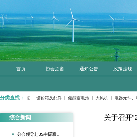
首页
协会之窗
通知公告
政策法规
分类查找：
 |
测风装置 |
齿轮箱及配件 |
储能蓄电池 |
大风机 |
电器元件、电子
关于召开“
综合新闻
分会领导赴3S中际联合北京总部走访交流