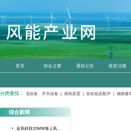
首页
协会之窗
通知公告
政策法规
分类查找：
变压器、输变电设备、开关设备 |
测风装置 |
齿轮箱及配件 |
储能蓄电
综合新闻
金风科技20MW海上风电机组成功吊装，刷新全球纪录