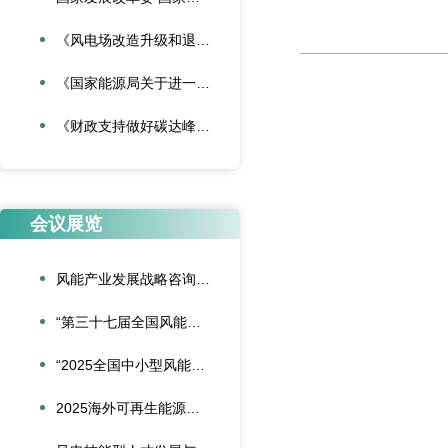
《风电场改造升级和退役管理办法》
《国家能源局关于进一步加强海上风电项目安全风险防控相关工作的通知》
《财政支持做好碳达峰碳中和工作的意见》
会议展览
风能产业发展战略咨询委员会2026年新春座谈会在京召开
“第三十七届全国风能装备行业年会暨产业发展高峰论坛”在重庆召开
“2025全国中小型风能设备行业发展交流会”在北京召开
2025海外可再生能源项目风险管理创新会议在沪圆满召开