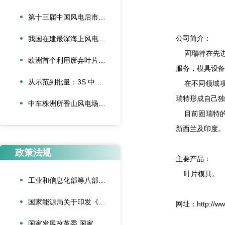
第十三届中国风电后市场交流合作大会论文征集启动
公司简介：
我国在建最深海上风电项目首批并网
固瑞特在先进
欧洲首个利用废弃叶片建造的停车场落成启用
服务，模具设备
从示范到批量：3S 中际联合单叶片吊具盘车工程落地
在不同领域项
瑞特形成自己独
中车株洲所香山风电场“以大代小”技改项目顺利完成吊装
目前固瑞特的
新西兰及印度。
政策法规
主要产品：
叶片模具。
工业和信息化部等八部门联合印发《“人工智能+制造”专项行动实施意见》
国家能源局关于印发《可再生能源绿色电力证书管理实施细则（试行）》的通知
网址：http://www
国家发展改革委 国家能源局关于深化新能源上网电价市场化改革促进新能源高质量发展的通知