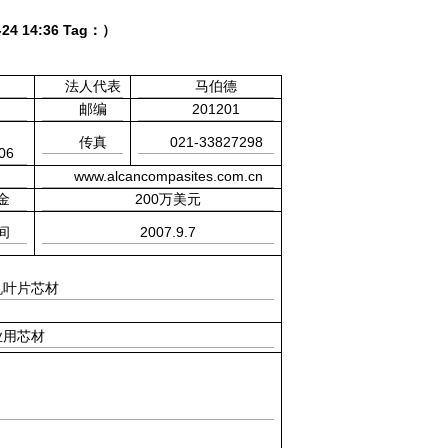
-24 14:36
Tag：
）
法人代表
马伯德
201201
邮编
021-33827298
传真
06
www.alcancompasites.com.cn
200
金
万美元
2007.9.7
间
机叶片芯材
业用芯材