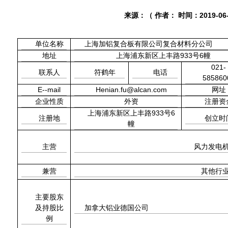
来源：
（ 作者：
时间：
2019-06
单位名称
上海加铝复合板有限公司复合材料分公司
933
6
地址
上海浦东新区上丰路
号
幢
021-
联系人
符鹤年
电话
585860
E--mail
Henian.fu@alcan.com
网址
企业性质
外资
注册资
933
6
上海浦东新区上丰路
号
注册地
创立时
幢
主营
风力发电
兼营
其他行
主要股东
及持股比
加拿大铝业德国公司
例