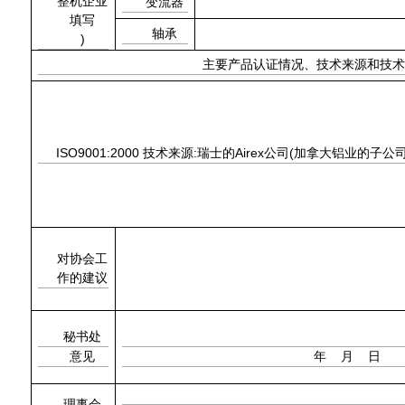
整机企业
变流器
填写
轴承
)
主要产品认证情况、技术来源和技术
ISO9001:2000
:
Airex
(
技术来源
瑞士的
公司
加拿大铝业的子公
对协会工
作的建议
秘书处
意见
年
月
日
理事会