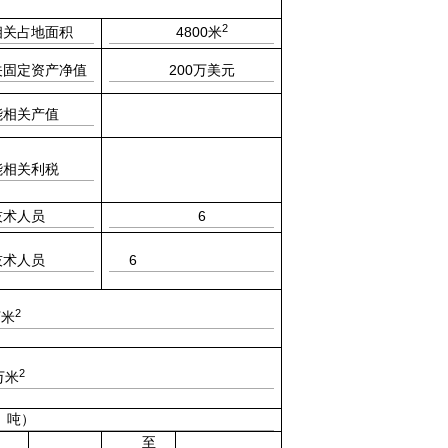
2
4800
相关占地面积
米
200
关固定资产净值
万美元
能相关产值
能相关利税
6
技术人员
6
技术人员
2
万米
2
万米
、吨）
至