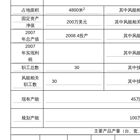
2
4800
占地面积
米
其中风能
固定资产
200
万美元
其中风能相
净值
2007
2008.4
投产
其中风
年总产值
2007
年实现利
其中风
税
30
职工总数
其中
风能相关
30
其中
职工数
45
现有产能
100
规划产能
主要产品产量（台、套