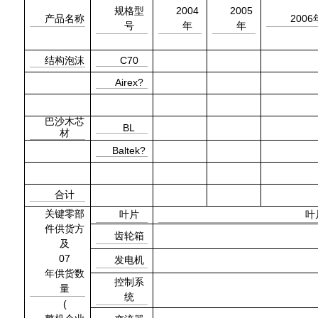
2004
2005
规格型
2006
产品名称
号
年
年
C70
结构泡沫
Airex?
巴沙木芯
BL
材
Baltek?
合计
关键零部
叶片
叶
件供货方
齿轮箱
及
07
发电机
年供货数
控制系
量
统
(