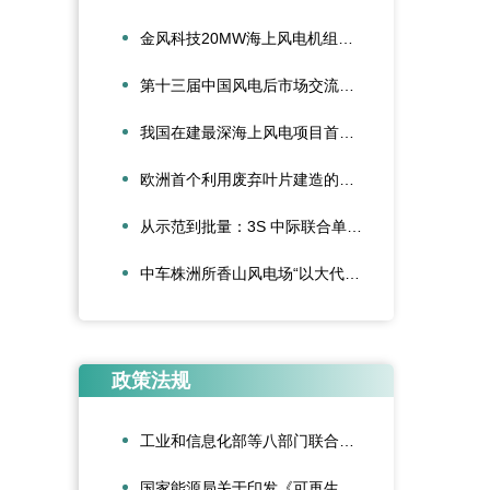
金风科技20MW海上风电机组成功吊装，刷新全球纪录
第十三届中国风电后市场交流合作大会论文征集启动
我国在建最深海上风电项目首批并网
欧洲首个利用废弃叶片建造的停车场落成启用
从示范到批量：3S 中际联合单叶片吊具盘车工程落地
中车株洲所香山风电场“以大代小”技改项目顺利完成吊装
政策法规
工业和信息化部等八部门联合印发《“人工智能+制造”专项行动实施意见》
国家能源局关于印发《可再生能源绿色电力证书管理实施细则（试行）》的通知