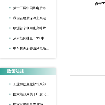
点击下
第十三届中国风电后市场交流合作大会论文征集启动
我国在建最深海上风电项目首批并网
欧洲首个利用废弃叶片建造的停车场落成启用
从示范到批量：3S 中际联合单叶片吊具盘车工程落地
中车株洲所香山风电场“以大代小”技改项目顺利完成吊装
政策法规
工业和信息化部等八部门联合印发《“人工智能+制造”专项行动实施意见》
国家能源局关于印发《可再生能源绿色电力证书管理实施细则（试行）》的通知
国家发展改革委 国家能源局关于深化新能源上网电价市场化改革促进新能源高质量发展的通知