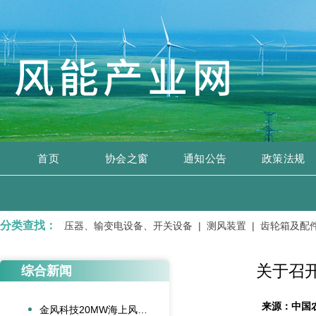
首页
协会之窗
通知公告
政策法规
分类查找：
修服务 |
变压器、输变电设备、开关设备 |
测风装置 |
齿轮箱及配件 
关于召开
综合新闻
来源：
中国
金风科技20MW海上风电机组成功吊装，刷新全球纪录