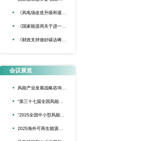
《风电场改造升级和退役管理办法》
《国家能源局关于进一步加强海上风电项目安全风险防控相关工作的通知》
《财政支持做好碳达峰碳中和工作的意见》
会议展览
风能产业发展战略咨询委员会2026年新春座谈会在京召开
“第三十七届全国风能装备行业年会暨产业发展高峰论坛”在重庆召开
“2025全国中小型风能设备行业发展交流会”在北京召开
2025海外可再生能源项目风险管理创新会议在沪圆满召开