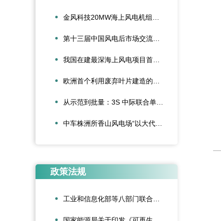
金风科技20MW海上风电机组成功吊装，刷新全球纪录
第十三届中国风电后市场交流合作大会论文征集启动
我国在建最深海上风电项目首批并网
欧洲首个利用废弃叶片建造的停车场落成启用
从示范到批量：3S 中际联合单叶片吊具盘车工程落地
中车株洲所香山风电场“以大代小”技改项目顺利完成吊装
政策法规
工业和信息化部等八部门联合印发《“人工智能+制造”专项行动实施意见》
国家能源局关于印发《可再生能源绿色电力证书管理实施细则（试行）》的通知