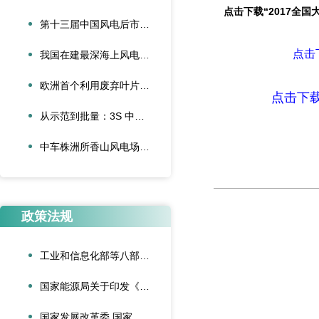
点击下载“2017全
第十三届中国风电后市场交流合作大会论文征集启动
点击
我国在建最深海上风电项目首批并网
欧洲首个利用废弃叶片建造的停车场落成启用
点击下载
从示范到批量：3S 中际联合单叶片吊具盘车工程落地
中车株洲所香山风电场“以大代小”技改项目顺利完成吊装
政策法规
工业和信息化部等八部门联合印发《“人工智能+制造”专项行动实施意见》
国家能源局关于印发《可再生能源绿色电力证书管理实施细则（试行）》的通知
国家发展改革委 国家能源局关于深化新能源上网电价市场化改革促进新能源高质量发展的通知