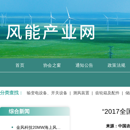
首页
协会之窗
通知公告
政策法规
分类查找：
 |
变压器、输变电设备、开关设备 |
测风装置 |
齿轮箱及配件 |
储能
“201
综合新闻
来源：
中国
金风科技20MW海上风电机组成功吊装，刷新全球纪录