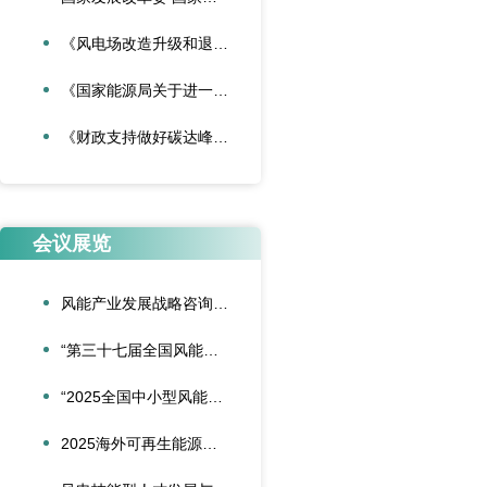
《风电场改造升级和退役管理办法》
《国家能源局关于进一步加强海上风电项目安全风险防控相关工作的通知》
《财政支持做好碳达峰碳中和工作的意见》
会议展览
风能产业发展战略咨询委员会2026年新春座谈会在京召开
“第三十七届全国风能装备行业年会暨产业发展高峰论坛”在重庆召开
“2025全国中小型风能设备行业发展交流会”在北京召开
2025海外可再生能源项目风险管理创新会议在沪圆满召开