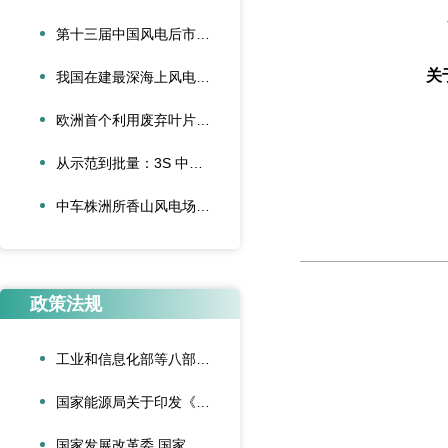
第十三届中国风电后市场交流合作大会论文征集启动
关
我国在建最深海上风电项目首批并网
欧洲首个利用废弃叶片建造的停车场落成启用
从示范到批量：3S 中际联合单叶片吊具盘车工程落地
中车株洲所香山风电场“以大代小”技改项目顺利完成吊装
政策法规
工业和信息化部等八部门联合印发《“人工智能+制造”专项行动实施意见》
国家能源局关于印发《可再生能源绿色电力证书管理实施细则（试行）》的通知
国家发展改革委 国家能源局关于深化新能源上网电价市场化改革促进新能源高质量发展的通知