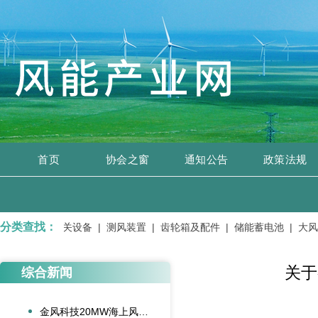
首页
协会之窗
通知公告
政策法规
分类查找：
变电设备、开关设备 |
测风装置 |
齿轮箱及配件 |
储能蓄电池 |
大风机
关于
综合新闻
金风科技20MW海上风电机组成功吊装，刷新全球纪录