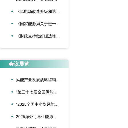
《风电场改造升级和退役管理办法》
《国家能源局关于进一步加强海上风电项目安全风险防控相关工作的通知》
《财政支持做好碳达峰碳中和工作的意见》
会议展览
风能产业发展战略咨询委员会2026年新春座谈会在京召开
“第三十七届全国风能装备行业年会暨产业发展高峰论坛”在重庆召开
“2025全国中小型风能设备行业发展交流会”在北京召开
2025海外可再生能源项目风险管理创新会议在沪圆满召开