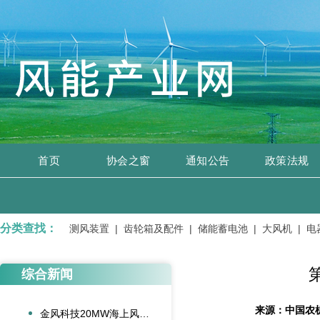
首页
协会之窗
通知公告
政策法规
分类查找：
、开关设备 |
测风装置 |
齿轮箱及配件 |
储能蓄电池 |
大风机 |
电器
综合新闻
来源：
中国农
金风科技20MW海上风电机组成功吊装，刷新全球纪录