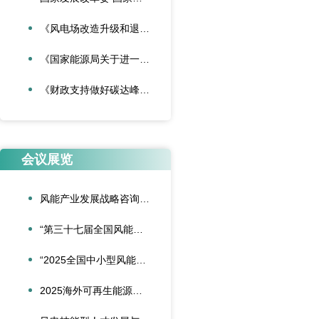
《风电场改造升级和退役管理办法》
《国家能源局关于进一步加强海上风电项目安全风险防控相关工作的通知》
《财政支持做好碳达峰碳中和工作的意见》
会议展览
风能产业发展战略咨询委员会2026年新春座谈会在京召开
“第三十七届全国风能装备行业年会暨产业发展高峰论坛”在重庆召开
“2025全国中小型风能设备行业发展交流会”在北京召开
2025海外可再生能源项目风险管理创新会议在沪圆满召开