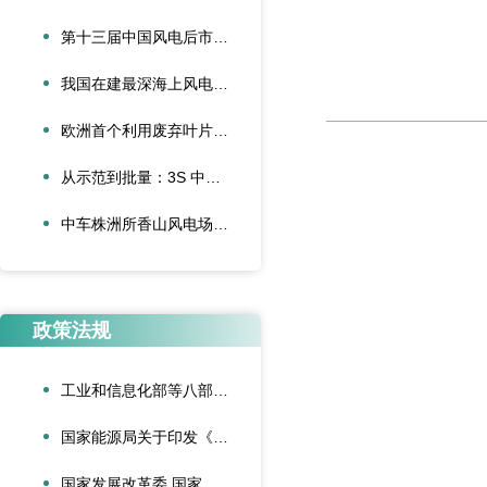
第十三届中国风电后市场交流合作大会论文征集启动
我国在建最深海上风电项目首批并网
欧洲首个利用废弃叶片建造的停车场落成启用
从示范到批量：3S 中际联合单叶片吊具盘车工程落地
中车株洲所香山风电场“以大代小”技改项目顺利完成吊装
政策法规
工业和信息化部等八部门联合印发《“人工智能+制造”专项行动实施意见》
国家能源局关于印发《可再生能源绿色电力证书管理实施细则（试行）》的通知
国家发展改革委 国家能源局关于深化新能源上网电价市场化改革促进新能源高质量发展的通知