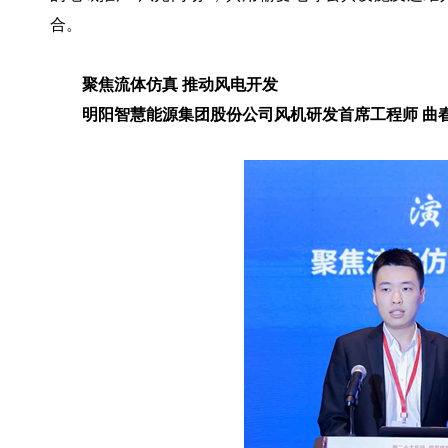
合。
聚焦流体仿真 推动风电开发
明阳智慧能源集团股份公司风机研发首席工程师 曲