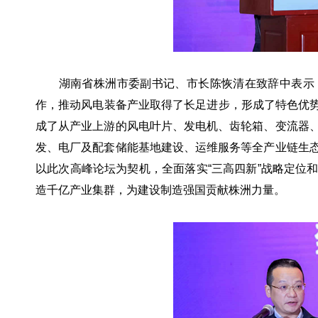
湖南省株洲市委副书记、市长陈恢清在致辞中表示，
作，推动风电装备产业取得了长足进步，形成了特色优势。
成了从产业上游的风电叶片、发电机、齿轮箱、变流器
发、电厂及配套储能基地建设、运维服务等全产业链生
以此次高峰论坛为契机，全面落实“三高四新”战略定位
造千亿产业集群，为建设制造强国贡献株洲力量。