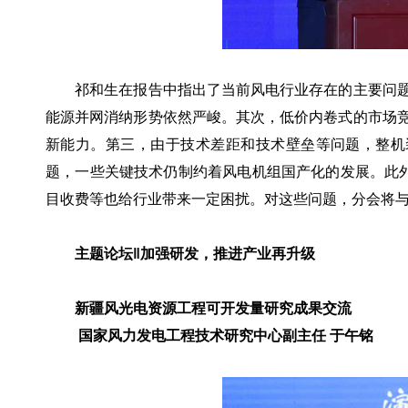
祁和生在报告中指出了当前风电行业存在的主要问题
能源并网消纳形势依然严峻。其次，低价内卷式的市场
新能力。第三，由于技术差距和技术壁垒等问题，整机
题，一些关键技术仍制约着风电机组国产化的发展。此外
目收费等也给行业带来一定困扰。对这些问题，分会将
主题论坛‖加强研发，推进产业再升级
新疆风光电资源工程可开发量研究成果交流
国家风力发电工程技术研究中心副主任 于午铭