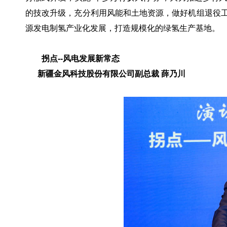
的技改升级，充分利用风能和土地资源，做好机组退役
源发电制氢产业化发展，打造规模化的绿氢生产基地。
拐点--风电发展新常态
新疆金风科技股份有限公司副总裁 薛乃川