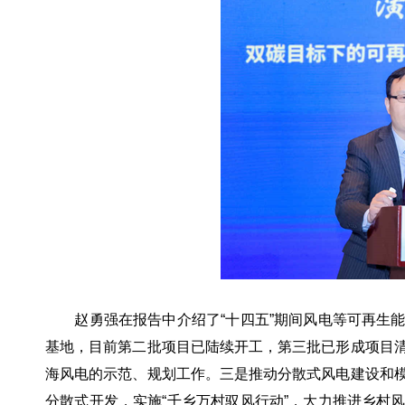
赵勇强在报告中介绍了“十四五”期间风电等可再生能
基地，目前第二批项目已陆续开工，第三批已形成项目
海风电的示范、规划工作。三是推动分散式风电建设和
分散式开发，实施“千乡万村驭风行动”，大力推进乡村