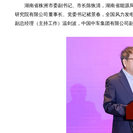
湖南省株洲市委副书记、市长陈恢清，湖南省能源局
研究院有限公司董事长、党委书记褚景春，全国风力发
副总经理（主持工作）温剑波，中国中车集团有限公司