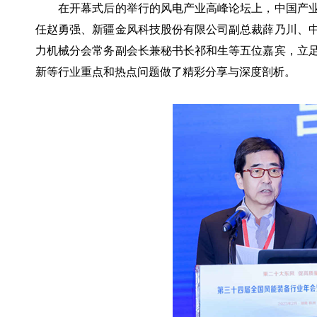
在开幕式后的举行的风电产业高峰论坛上，中国产业
任赵勇强、新疆金风科技股份有限公司副总裁薛乃川、
力机械分会常务副会长兼秘书长祁和生等五位嘉宾，立
新等行业重点和热点问题做了精彩分享与深度剖析。