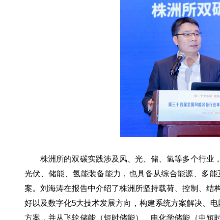
株洲所的双碳实践涉及风、光、储、氢等多个行业，
光伏、储能、氢能装备能力，也具备从综合能源、多能
案。刘海涛在报告中介绍了株洲所坚持载荷、控制、结
好以及数字化5大技术发展方向，构建系统方案解决、电
方案，并从飞轮储能（短时储能）、电化学储能（中短