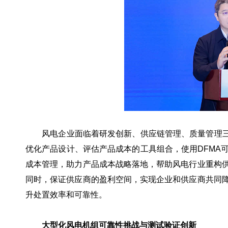
风电企业面临着研发创新、供应链管理、质量管理三大
优化产品设计、评估产品成本的工具组合，使用DFMA
成本管理，助力产品成本战略落地，帮助风电行业重构
同时，保证供应商的盈利空间，实现企业和供应商共同
升处置效率和可靠性。
大型化风电机组可靠性挑战与测试验证创新