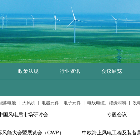
政策法规
行业资讯
会议展览
池 |
大风机 |
电器元件、电子元件 |
电线电缆、绝缘材料 |
发电机及
中国风电后市场研讨会
专题会议
际风能大会暨展览会（CWP）
中欧海上风电工程及装备