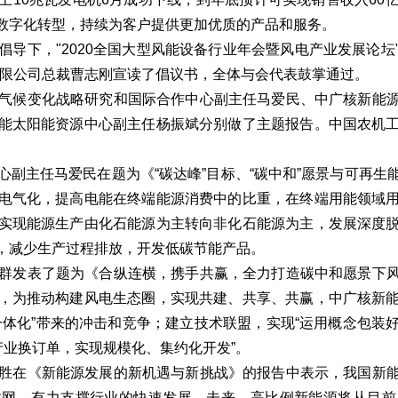
数字化转型，持续为客户提供更加优质的产品和服务。
下，"2020全国大型风能设备行业年会暨风电产业发展论坛
股份有限公司总裁曹志刚宣读了倡议书，全体与会代表鼓掌通过。
候变化战略研究和国际合作中心副主任马爱民、中广核新能源
能太阳能资源中心副主任杨振斌分别做了主题报告。中国农机
主任马爱民在题为《“碳达峰”目标、“碳中和”愿景与可再生
电气化，提高电能在终端能源消费中的比重，在终端用能领域
实现能源生产由化石能源为主转向非化石能源为主，发展深度
，减少生产过程排放，开发低碳节能产品。
发表了题为《合纵连横，携手共赢，全力打造碳中和愿景下风
，为推动构建风电生态圈，实现共建、共享、共赢，中广核新
一体化”带来的冲击和竞争；建立技术联盟，实现“运用概念包装
产业换订单，实现规模化、集约化开发”。
在《新能源发展的新机遇与新挑战》的报告中表示，我国新能
并网，有力支撑行业的快速发展。未来，高比例新能源将从目前