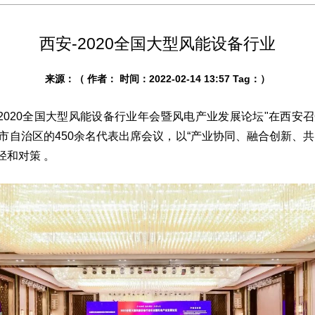
西安-2020全国大型风能设备行业
来源：（ 作者： 时间：2022-02-14 13:57 Tag：）
2020全国大型风能设备行业年会暨风电产业发展论坛"在西安
市自治区的450余名代表出席会议，以“产业协同、融合创新、
径和对策 。