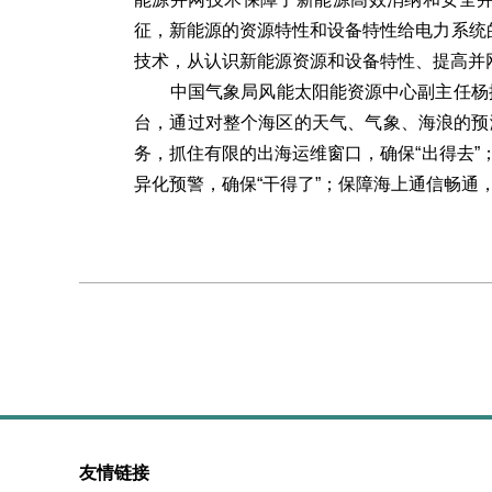
征，新能源的资源特性和设备特性给电力系统
技术，从认识新能源资源和设备特性、提高并
中国气象局风能太阳能资源中心副主任杨振
台，通过对整个海区的天气、气象、海浪的预
务，抓住有限的出海运维窗口，确保“出得去
异化预警，确保“干得了”；保障海上通信畅通
友情链接