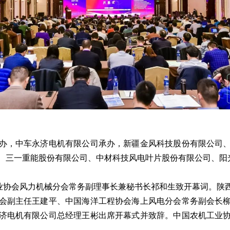
办，中车永济电机有限公司承办，新疆金风科技股份有限公司
、三一重能股份有限公司、中材科技风电叶片股份有限公司、阳光
协会风力机械分会常务副理事长兼秘书长祁和生致开幕词。陕西
会副主任王建平、中国海洋工程协会海上风电分会常务副会长
济电机有限公司总经理王彬出席开幕式并致辞。中国农机工业