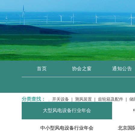
首页
协会之窗
通知公告
分类查找：
变压器、输变电设备、开关设备 |
测风装置 |
齿轮箱及配件 |
储能蓄电
大型风电设备行业年会
中小型风电设备行业年会
北京国