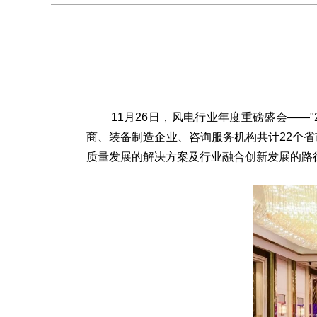
11月26日，风电行业年度重磅盛会——"
商、装备制造企业、咨询服务机构共计22个省
质量发展的解决方案及行业融合创新发展的路