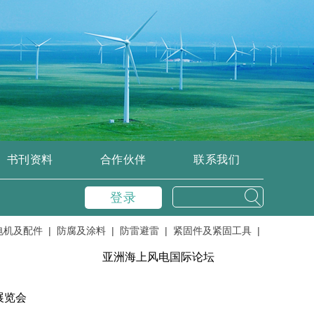
书刊资料
合作伙伴
联系我们
登录
配件 |
防腐及涂料 |
防雷避雷 |
紧固件及紧固工具 |
控制、变流器、逆
亚洲海上风电国际论坛
展览会