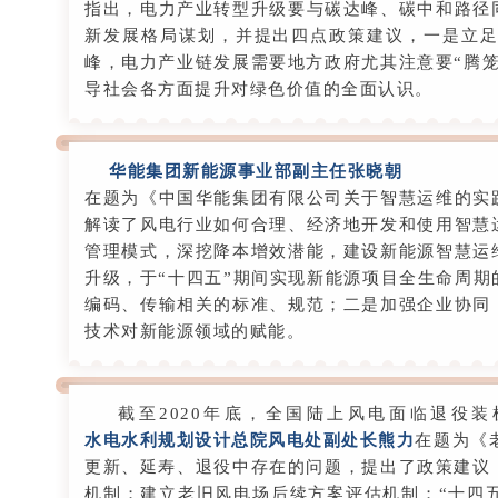
指出，电力产业转型升级要与碳达峰、碳中和路径
新发展格局谋划，并提出四点政策建议，一是立足
峰，电力产业链发展需要地方政府尤其注意要“腾
导社会各方面提升对绿色价值的全面认识。
华能集团新能源事业部副主任张晓朝
在题为《中国华能集团有限公司关于智慧运维的实
解读了风电行业如何合理、经济地开发和使用智慧
管理模式，深挖降本增效潜能，建设新能源智慧运
升级，于“十四五”期间实现新能源项目全生命周
编码、传输相关的标准、规范；二是加强企业协同
技术对新能源领域的赋能。
截至2020年底，全国陆上风电面临退役装机
水电水利规划设计总院风电处副处长熊力
在题为《
更新、延寿、退役中存在的问题，提出了政策建议
机制；建立老旧风电场后续方案评估机制；“十四