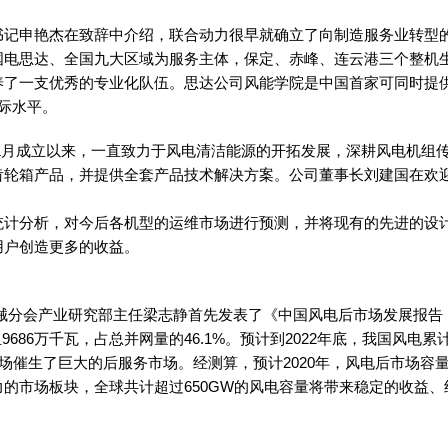
书记申艳杰在致辞中介绍，联合动力很早就确立了向制造服务业转型
国电思达、全国九大区域为服务主体，保定、赤峰、连云港三个整机
了一支优秀的专业化队伍。思达公司风能学院是中国首家可同时提供G
际水平。
7年1月成立以来，一直致力于风电清洁能源的开拓发展，深耕风电机组
齿轮箱产品，并提供全套产品技术解决方案。公司董事长刘建国在欢
统计分析，对今后各机型的运维市场进行预测，并将现有的先进的设
用户创造更多的收益。
会产业研究部主任梁志静首先发表了《中国风电后市场发展报告（201
9686万千瓦，占总并网量的46.1%。预计到2022年底，我国风电累
市场催生了巨大的后服务市场。经测算，预计2020年，风电后市场容量为29
的市场板块，全球共计超过650GW的风电容量将带来稳定的收益