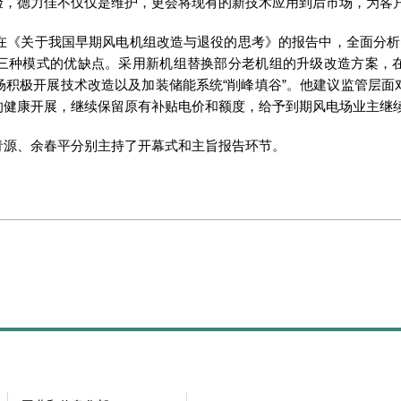
验，德力佳不仅仅是维护，更会将现有的新技术应用到后市场，为客
《关于我国早期风电机组改造与退役的思考》的报告中，全面分析
三种模式的优缺点。采用新机组替换部分老机组的升级改造方案，
场积极开展技术改造以及加装储能系统“削峰填谷”。他建议监管层面
的健康开展，继续保留原有补贴电价和额度，给予到期风电场业主继
青源、余春平分别主持了开幕式和主旨报告环节。