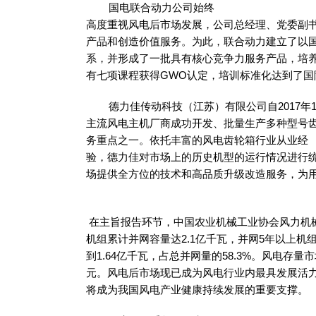
国电联合动力公司始终
高度重视风电后市场发展，公司总经理、党委副
产品和创造价值服务。为此，联合动力建立了以
系，并形成了一批具有核心竞争力服务产品，培养
有七项课程获得GWO认定，培训标准化达到了国
德力佳传动科技（江苏）
有限
公司自201
主流风电主机厂商成功开发、批量生产多种型号
务重点之一。依托丰富的风电齿轮箱行业从业经
验，德力佳对市场上的历史机型的运行情况进行
场提供全方位的技术和高品质升级改造服务，为
在主旨报告环节，中国农业机械工业协会风力机械分
机组累计并网容量达2.1亿千瓦，并网5年以上机组
到1.64亿千瓦，占总并网量的58.3%。风电存量
元。风电后市场现已成为风电行业内最具发展活力
将成为我国风电产业健康持续发展的重要支撑。