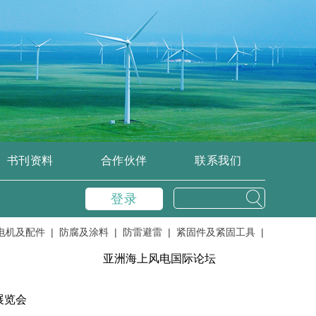
书刊资料
合作伙伴
联系我们
登录
配件 |
防腐及涂料 |
防雷避雷 |
紧固件及紧固工具 |
控制、变流器、
亚洲海上风电国际论坛
展览会