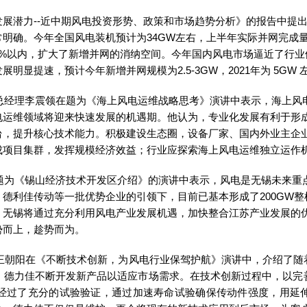
展潜力--近中期风电投资形势、政策和市场趋势分析》的报告中提出
明确。今年全国风电装机预计为34GW左右，上半年实际并网完成量
4%以内，扩大了新增并网的消纳空间。今年国内风电市场逼近了行业
速，预计今年新增并网规模为2.5-3GW，2021年为 5GW 左右，20
理李震领在题为《海上风电运维战略思考》演讲中表示，海上风电在
电运维领域将迎来快速发展的机遇期。他认为，专业化发展有利于形
台，提升核心技术能力。积极建设生态圈，设备厂家、国内外业主企
成项目集群，发挥规模经济效益；行业应探索海上风电运维独立运作
《锡山经济技术开发区介绍》的演讲中表示，风电是无锡未来重点
德利佳传动等一批优势企业的引领下，目前已基本形成了200GW整
，无锡将通过充分利用风电产业发展机遇，加快整合江苏产业发展的
势而上，趁势而为。
阳在《不断技术创新，为风电行业保驾护航》演讲中，介绍了随
。德力佳不断开发新产品以适应市场需求。在技术创新过程中，以完
经过了充分的试验验证，通过加速寿命试验确保传动件强度，用延