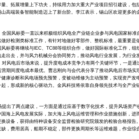
存量、拓展增量上下功夫，持续用力加大重大产业项目招引建设，包
锡山高端装备智能制造迈上了新台阶。李江表示，锡山区欢迎更多的
国风标委一直以来积极组织风电全产业链企业参与风电国家标准自
续做好检测类标准工作，有针对地做好零部件、整机标准，最重要是
风标委将继续与IEC、TC88等组织合作，做好国际标准化工作，
电走出去，并与风力机械分会协同努力，推动风电行业发展，为行业
风电后市场来说，提升度电成本竞争力有两个关键环节，一是通过
运营期间度电成本最优。曹志刚向与会代表分享了推动风电后市场实
产健康诊断和风电场预先预警，变被动维修为主动预警，实现资产发
一起，形成新的核心驱动力。金风科技将依靠自身领先技术与全产业
出了两点建议，一方面是通过应基于数字化技术，提升风场资产收
国海上风电发展实际，加大海上风电运维管理和作业措施创新，进而
更换设备，获得由特种设备安全监督检验研究院颁发的检验合格报告
缺，费用居高，船期不稳定，部件更换周期长等运维难题，作业综合