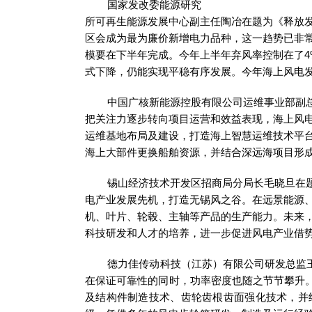
国家发改委能源研究
所可再生能源发展中心副主任陶冶在题为《释放发
区会成为最为廉价新增电力品种，这一趋势已非常
模要在下半年完成。今年上半年弃风率控制在了
式下降，仍能实现平稳有序发展。今年海上风电发展明显提
中国广核新能源控股有限公司运维事业部副总经
把关注力逐步转向项目运营和效益表现，海上风
运维基地布局及建设，打造海上智慧运维技术平
海上大部件更换船舶资源，并结合深远海项目形
锡山经济技术开发区招商局分局长毛晓旦在题为
电产业发展先机，打造无锡风之谷。在远景能源、
机、叶片、轮毂、主轴等产品的生产能力。未来
科技研发和人才的培养，进一步促进风电产业借
德力佳传动科技（江苏）有限公司研发总监王朝
在保证可靠性的同时，功率密度也随之节节攀升
及结构件制造技术、齿轮齿根齿面强化技术，并