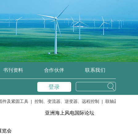
书刊资料
合作伙伴
联系我们
登录
及紧固工具 |
控制、变流器、逆变器、远程控制 |
联轴器 |
密封件、胶
亚洲海上风电国际论坛
展览会