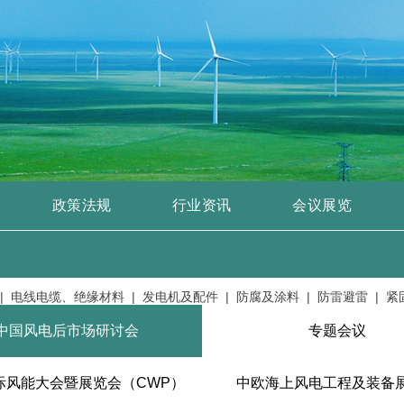
政策法规
行业资讯
会议展览
线电缆、绝缘材料 |
发电机及配件 |
防腐及涂料 |
防雷避雷 |
紧固件
中国风电后市场研讨会
专题会议
际风能大会暨展览会（CWP）
中欧海上风电工程及装备