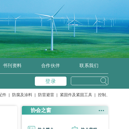
书刊资料
合作伙伴
联系我们
登录
|
防腐及涂料 |
防雷避雷 |
紧固件及紧固工具 |
控制、变流器、逆变
协会之窗